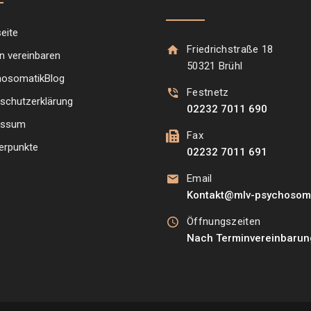
seite
Friedrichstraße 18
n vereinbaren
50321 Brühl
hosomatikBlog
Festnetz
schutzerklärung
02232 7011 690
essum
Fax
erpunkte
02232 7011 691
Email
Kontakt@mlv-psychosoma
Öffnungszeiten
Nach Terminvereinbarun