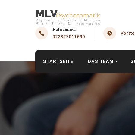
Rufnummer
Vorste
022327011690
STARTSEITE
DAS TEAM
S